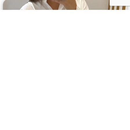
Comment créer un look stylé, durable et
adapté au télétravail hybride sans tout
racheter ?
Vous ouvrez votre armoire avant une visioconférence,
et tout vous semble soit trop formel, soit
Lire la suite »