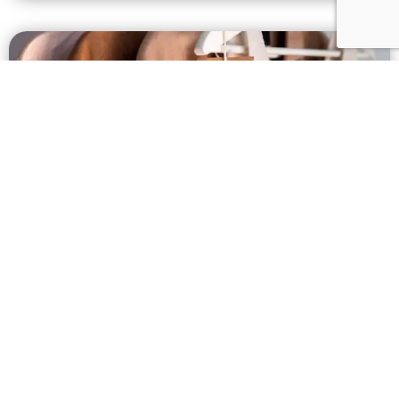
New clothing collection à Sotteville-les-
Rouen : tendances locales
Vous êtes à Sotteville-les-Rouen et vous voulez
comprendre comment une new clothing collection
s’inscrit dans
Lire la suite »