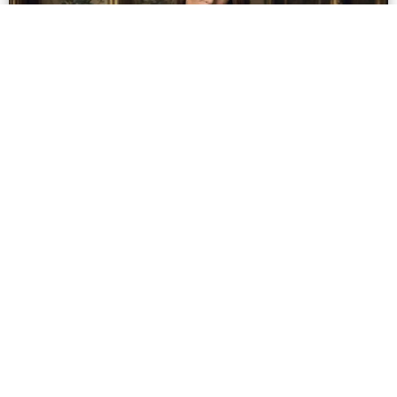
Guide Complet : Comment Définir et
Affirmer Son Style Vestimentaire
Personnel
Se réinventer à travers ses vêtements est une
aventure passionnante qui va bien au-delà des
Lire la suite »