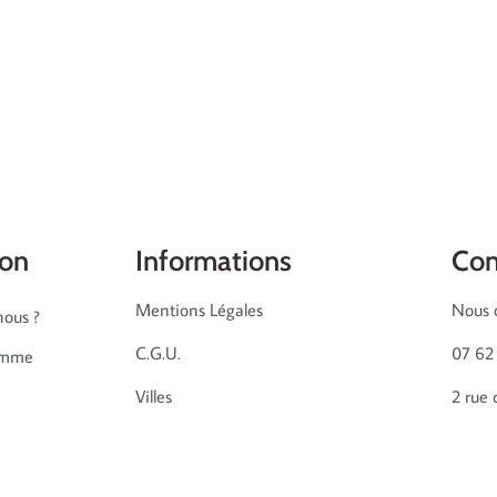
ion
Informations
Con
Mentions Légales
Nous 
ous ?
C.G.U.
07 62
emme
Villes
2 rue