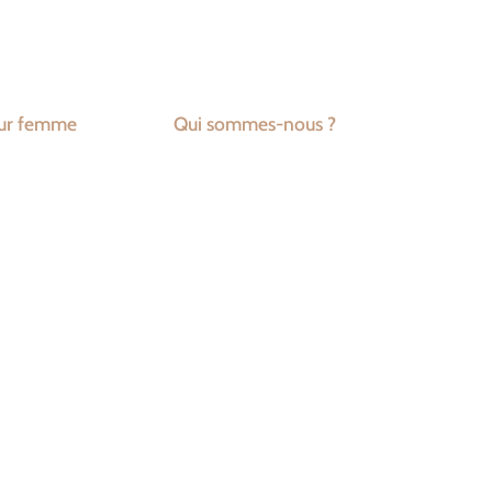
ur femme
Qui sommes-nous ?
ue et Tendance à