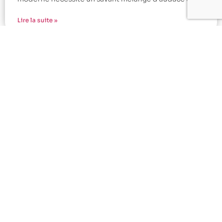
Lire la suite »
Comment choisir un pull en laine
durable qui respecte l’environnement ?
Dans un monde où la mode rapide envahit nos garde-
robes, vous vous sentez peut-être frustré