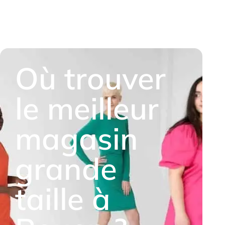
Où trouver
le meilleur
magasin
grande
taille à