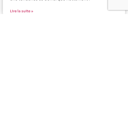
Lire la suite »
Guide Complet : Comment Définir et
Affirmer Son Style Vestimentaire
Personnel
Se réinventer à travers ses vêtements est une