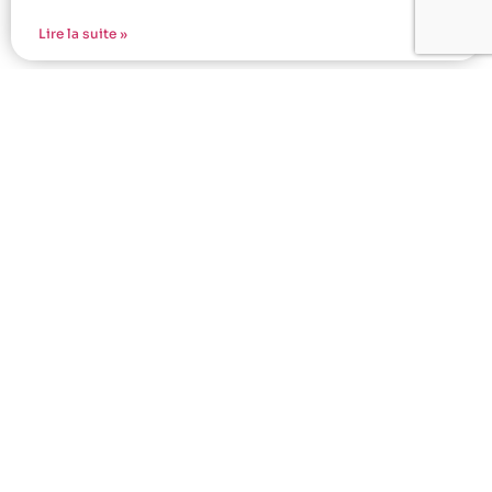
Lire la suite »
New clothing collection à Sotteville-les-
Rouen : tendances locales
Vous êtes à Sotteville-les-Rouen et vous voulez
comprendre comment une new clothing collection
s’inscrit dans