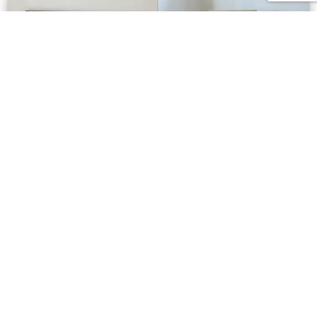
Comment trouver un e-shop déco
durable, tendance et livré en 48h sans se
ruiner ?
Vous passez des heures à scroller, comparez des
articles qui semblent identiques et finissez par
Lire la suite »