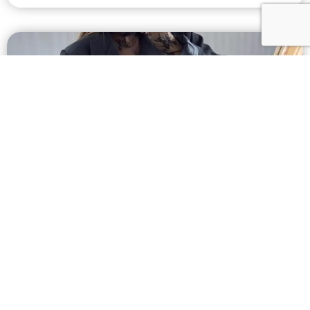
Comment choisir une nouvelle
collection en 2025 pour rester tendance,
éco-responsable et éviter les tailles qui
ne vont pas ?
Vous ouvrez encore une boîte pleine de vêtements
de la nouvelle collection 2025 et rencontrez