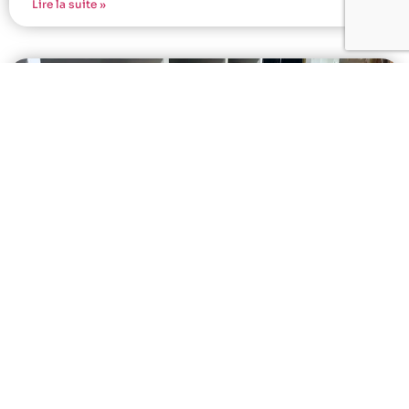
Lire la suite »
Les Tendances Mode Incontournables
de 2024: Du Street Style au Luxe Durable
Dans les rues pavées de Bordeaux, une révolution
vestimentaire silencieuse prend forme, redéfinissant
les